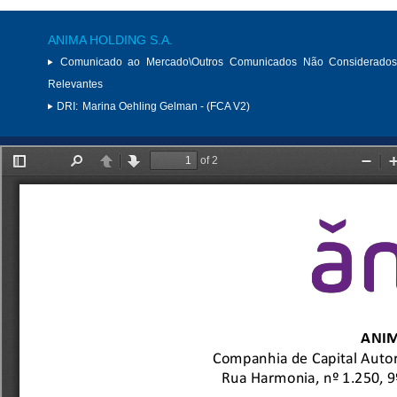
ANIMA HOLDING S.A.
Comunicado ao Mercado\Outros Comunicados Não Considerados
Relevantes
DRI:
Marina Oehling Gelman - (FCA V2)