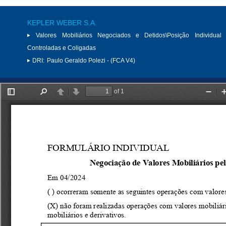
KEPLER WEBER S.A.
Valores Mobiliários Negociados e Detidos\Posição Individual 
Controladas e Coligadas
DRI:
Paulo Geraldo Polezi - (FCA V4)