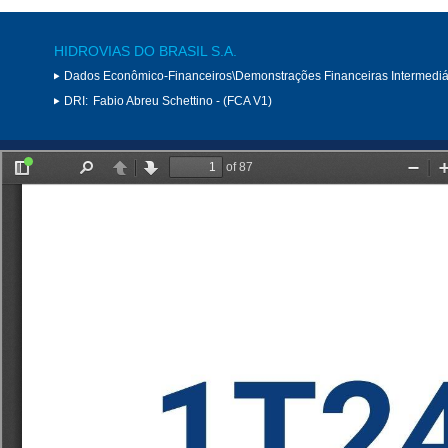
HIDROVIAS DO BRASIL S.A.
Dados Econômico-Financeiros\Demonstrações Financeiras Intermediá
DRI:
Fabio Abreu Schettino - (FCA V1)