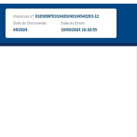
018309IPE010420240104542203-12
Protocolo nº:
Data do Documento
Data do Envio
04/2024
10/05/2024 16:18:55