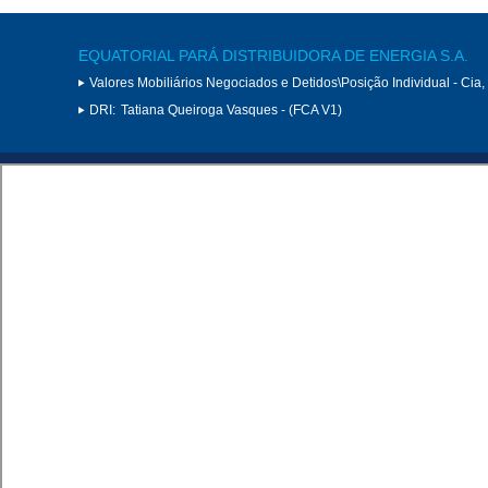
EQUATORIAL PARÁ DISTRIBUIDORA DE ENERGIA S.A.
Valores Mobiliários Negociados e Detidos\Posição Individual - Cia
DRI:
Tatiana Queiroga Vasques - (FCA V1)