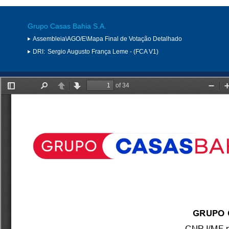
Grupo Casas Bahia S.A.
Assembleia\AGO/E\Mapa Final de Votação Detalhado
DRI:
Sergio Augusto França Leme - (FCA V1)