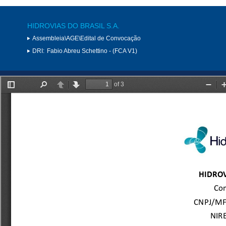
HIDROVIAS DO BRASIL S.A.
Assembleia\AGE\Edital de Convocação
DRI:
Fabio Abreu Schettino - (FCA V1)