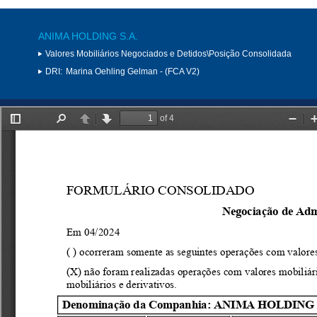
ANIMA HOLDING S.A.
Valores Mobiliários Negociados e Detidos\Posição Consolidada
DRI:
Marina Oehling Gelman - (FCA V2)