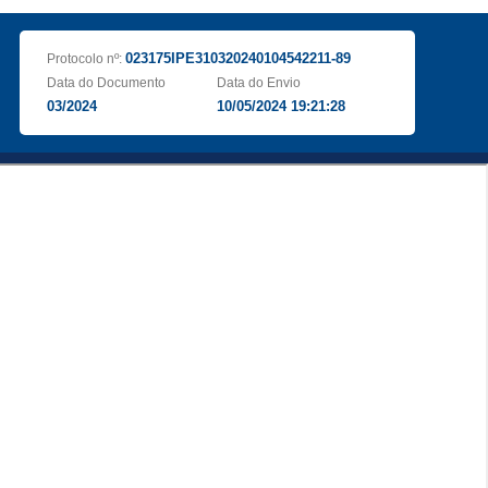
023175IPE310320240104542211-89
Protocolo nº:
Data do Documento
Data do Envio
03/2024
10/05/2024 19:21:28