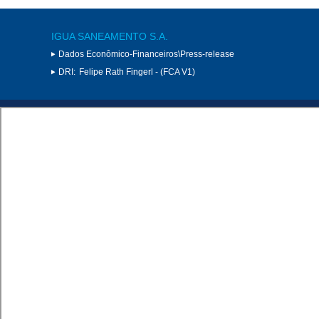
IGUA SANEAMENTO S.A.
Dados Econômico-Financeiros\Press-release
DRI:
Felipe Rath Fingerl - (FCA V1)