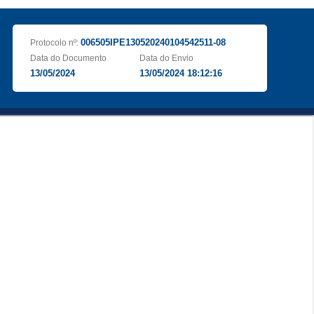
006505IPE130520240104542511-08
Protocolo nº:
Data do Documento
Data do Envio
13/05/2024
13/05/2024 18:12:16