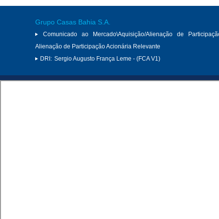
Grupo Casas Bahia S.A.
Comunicado ao Mercado\Aquisição/Alienação de Participaçã
Alienação de Participação Acionária Relevante
DRI:
Sergio Augusto França Leme - (FCA V1)