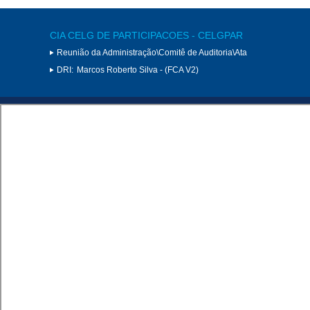
CIA CELG DE PARTICIPACOES - CELGPAR
Reunião da Administração\Comitê de Auditoria\Ata
DRI:
Marcos Roberto Silva - (FCA V2)