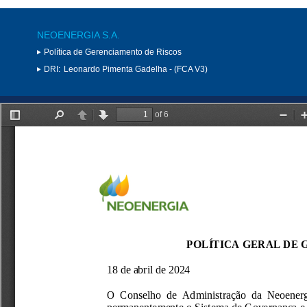
NEOENERGIA S.A.
Política de Gerenciamento de Riscos
DRI:
Leonardo Pimenta Gadelha - (FCA V3)