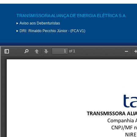
TRANSMISSORA ALIANÇA DE ENERGIA ELÉTRICA S.A.
Aviso aos Debenturistas
DRI:
Rinaldo Pecchio Júnior - (FCA V1)