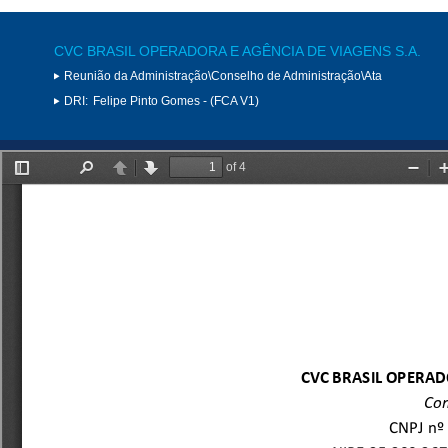
CVC BRASIL OPERADORA E AGÊNCIA DE VIAGENS S.A.
Reunião da Administração\Conselho de Administração\Ata
DRI:
Felipe Pinto Gomes - (FCA V1)