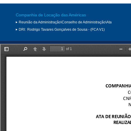
Companhia de Locação das Américas
Reunião da Administração\Conselho de Administração\Ata
DRI:
Rodrigo Tavares Gonçalves de Sousa - (FCA V1)