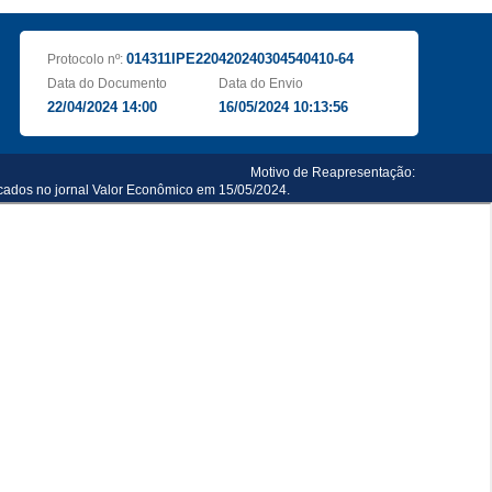
014311IPE220420240304540410-64
Protocolo nº:
Data do Documento
Data do Envio
22/04/2024 14:00
16/05/2024 10:13:56
Motivo de Reapresentação:
icados no jornal Valor Econômico em 15/05/2024.