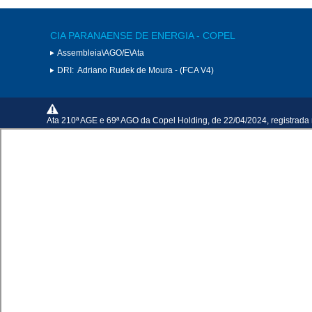
CIA PARANAENSE DE ENERGIA - COPEL
Assembleia\AGO/E\Ata
DRI:
Adriano Rudek de Moura - (FCA V4)
Ata 210ª AGE e 69ª AGO da Copel Holding, de 22/04/2024, registrada