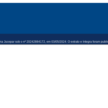
 na Jucepar sob o nº 20242884172, em 03/05/2024. O extrato e íntegra foram publ