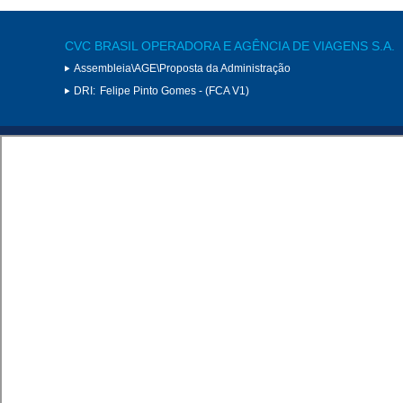
CVC BRASIL OPERADORA E AGÊNCIA DE VIAGENS S.A.
Assembleia\AGE\Proposta da Administração
DRI:
Felipe Pinto Gomes - (FCA V1)