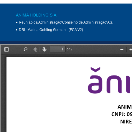
ANIMA HOLDING S.A.
Reunião da Administração\Conselho de Administração\Ata
DRI:
Marina Oehling Gelman - (FCA V2)