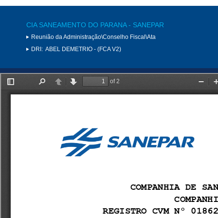
CIA SANEAMENTO DO PARANA - SANEPAR
Reunião da Administração\Conselho Fiscal\Ata
DRI:
ABEL DEMETRIO - (FCA V2)