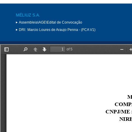
MÉLIUZ S.A.
Assembleia\AGE\Edital de Convocação
DRI:
Marcio Loures de Araujo Penna - (FCA V1)