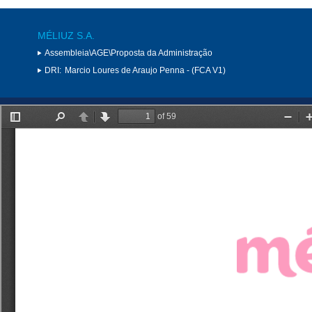
MÉLIUZ S.A.
Assembleia\AGE\Proposta da Administração
DRI:
Marcio Loures de Araujo Penna - (FCA V1)