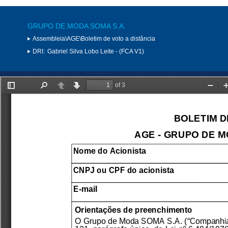
GRUPO DE MODA SOMA S.A.
Assembleia\AGE\Boletim de voto a distância
DRI:
Gabriel Silva Lobo Leite - (FCA V1)