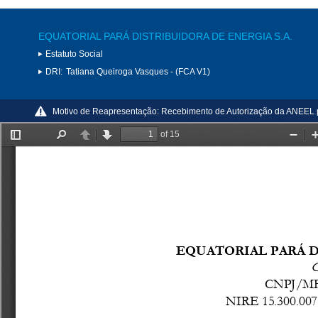
EQUATORIAL PARÁ DISTRIBUIDORA DE ENERGIA S.A.
Estatuto Social
DRI:
Tatiana Queiroga Vasques - (FCA V1)
Motivo de Reapresentação:
Recebimento de Autorização da ANEEL p