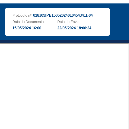
018309IPE150520240104543411-04
Protocolo nº:
Data do Documento
Data do Envio
15/05/2024 16:00
22/05/2024 18:00:24