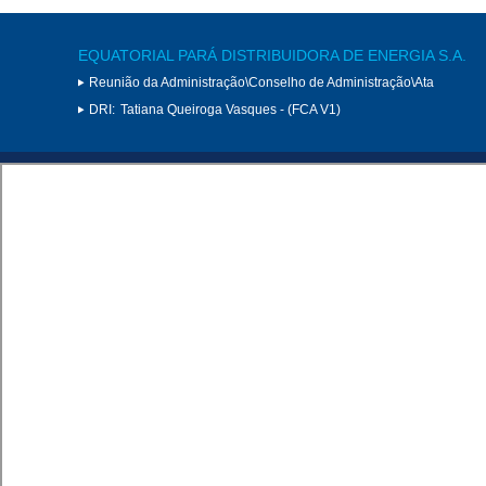
EQUATORIAL PARÁ DISTRIBUIDORA DE ENERGIA S.A.
Reunião da Administração\Conselho de Administração\Ata
DRI:
Tatiana Queiroga Vasques - (FCA V1)