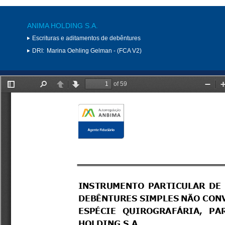
ANIMA HOLDING S.A.
Escrituras e aditamentos de debêntures
DRI:
Marina Oehling Gelman - (FCA V2)