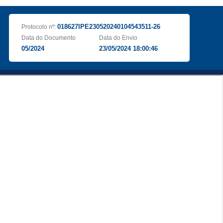
018627IPE230520240104543511-26
Protocolo nº:
Data do Documento
Data do Envio
05/2024
23/05/2024 18:00:46