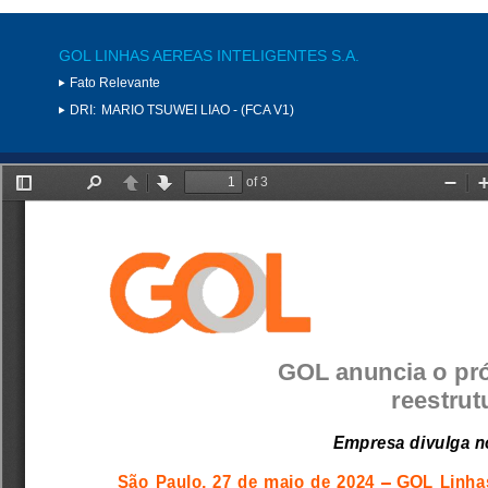
GOL LINHAS AEREAS INTELIGENTES S.A.
Fato Relevante
DRI:
MARIO TSUWEI LIAO - (FCA V1)