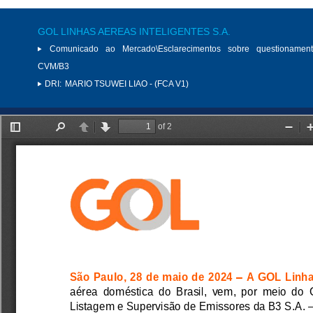
GOL LINHAS AEREAS INTELIGENTES S.A.
Comunicado ao Mercado\Esclarecimentos sobre questionamen
CVM/B3
DRI:
MARIO TSUWEI LIAO - (FCA V1)