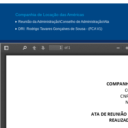
Companhia de Locação das Américas
Reunião da Administração\Conselho de Administração\Ata
DRI:
Rodrigo Tavares Gonçalves de Sousa - (FCA V1)