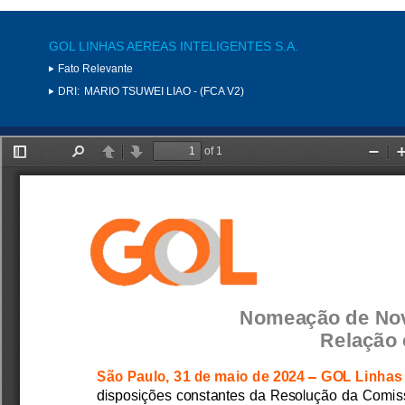
GOL LINHAS AEREAS INTELIGENTES S.A.
Fato Relevante
DRI:
MARIO TSUWEI LIAO - (FCA V2)