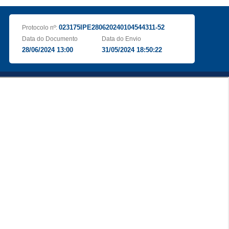
023175IPE280620240104544311-52
Protocolo nº:
Data do Documento
Data do Envio
28/06/2024 13:00
31/05/2024 18:50:22