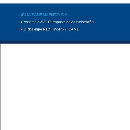
IGUA SANEAMENTO S.A.
Assembleia\AGE\Proposta da Administração
DRI:
Felipe Rath Fingerl - (FCA V1)