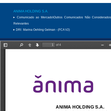
ANIMA HOLDING S.A.
Comunicado ao Mercado\Outros Comunicados Não Considerados
Relevantes
DRI:
Marina Oehling Gelman - (FCA V2)