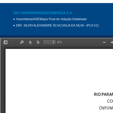
RIO PARANAPANEMA ENERGIA S.A.
Assembleia\AGE\Mapa Final de Votação Detalhado
DRI:
SILVIO ALEXANDRE SCUCUGLIA DA SILVA - (FCA V1)