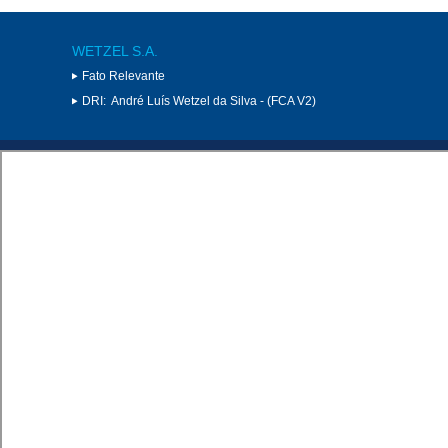
WETZEL S.A.
Fato Relevante
DRI:
André Luís Wetzel da Silva - (FCA V2)