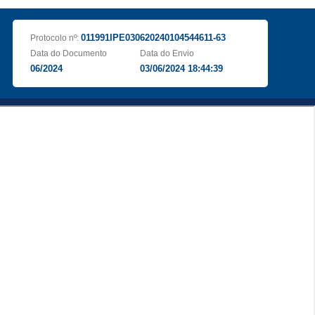
011991IPE030620240104544611-63
Protocolo nº:
Data do Documento
Data do Envio
06/2024
03/06/2024 18:44:39