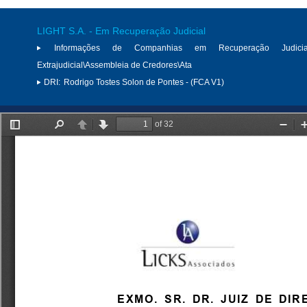
LIGHT S.A. - Em Recuperação Judicial
Informações de Companhias em Recuperação Judici
Extrajudicial\Assembleia de Credores\Ata
DRI:
Rodrigo Tostes Solon de Pontes - (FCA V1)