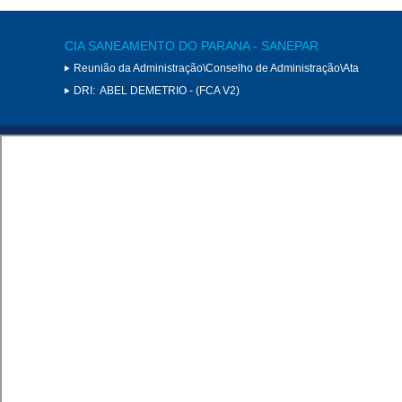
CIA SANEAMENTO DO PARANA - SANEPAR
Reunião da Administração\Conselho de Administração\Ata
DRI:
ABEL DEMETRIO - (FCA V2)