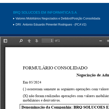
BRQ SOLUCOES EM INFORMATICA S.A.
Valores Mobiliários Negociados e Detidos\Posição Consolidada
DRI:
Antonio Eduardo Pimentel Rodrigues - (FCA V2)