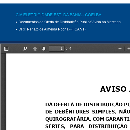
CIA ELETRICIDADE EST. DA BAHIA - COELBA
Documentos de Oferta de Distribuição Pública\Aviso ao Mercado
DRI:
Renato de Almeida Rocha - (FCA V1)