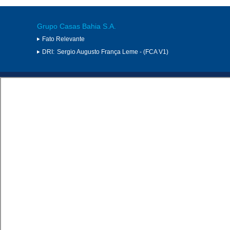
Grupo Casas Bahia S.A.
Fato Relevante
DRI:
Sergio Augusto França Leme - (FCA V1)