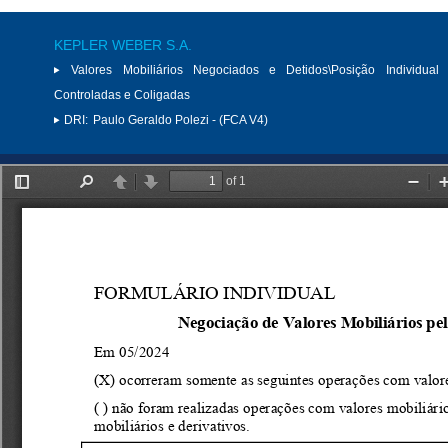
KEPLER WEBER S.A.
Valores Mobiliários Negociados e Detidos\Posição Individual 
Controladas e Coligadas
DRI:
Paulo Geraldo Polezi - (FCA V4)