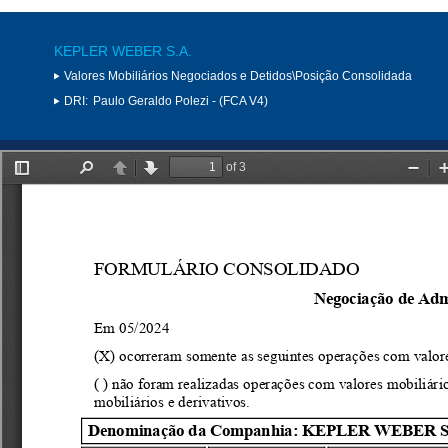
KEPLER WEBER S.A.
Valores Mobiliários Negociados e Detidos\Posição Consolidada
DRI:
Paulo Geraldo Polezi - (FCA V4)