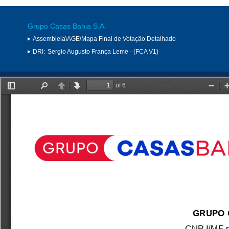
Grupo Casas Bahia S.A.
Assembleia\AGE\Mapa Final de Votação Detalhado
DRI:
Sergio Augusto França Leme - (FCA V1)