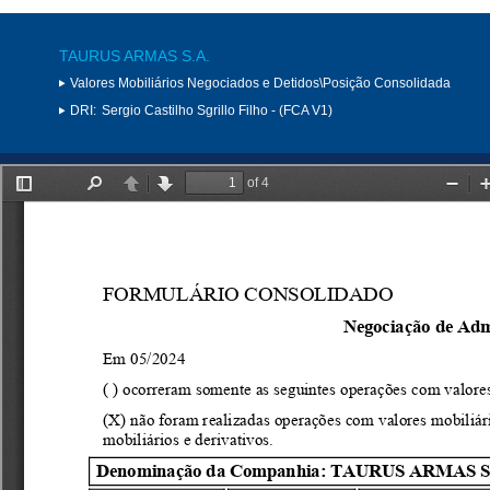
TAURUS ARMAS S.A.
Valores Mobiliários Negociados e Detidos\Posição Consolidada
DRI:
Sergio Castilho Sgrillo Filho - (FCA V1)