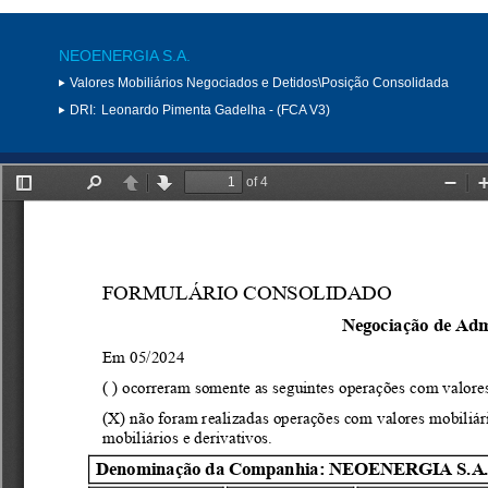
NEOENERGIA S.A.
Valores Mobiliários Negociados e Detidos\Posição Consolidada
DRI:
Leonardo Pimenta Gadelha - (FCA V3)