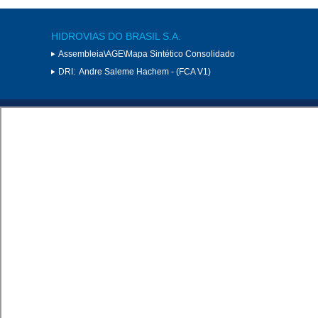
HIDROVIAS DO BRASIL S.A.
Assembleia\AGE\Mapa Sintético Consolidado
DRI:
Andre Saleme Hachem - (FCA V1)