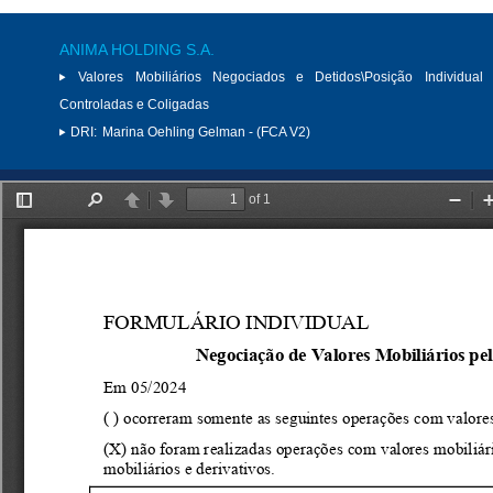
ANIMA HOLDING S.A.
Valores Mobiliários Negociados e Detidos\Posição Individual 
Controladas e Coligadas
DRI:
Marina Oehling Gelman - (FCA V2)