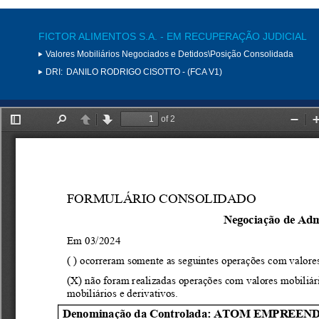
FICTOR ALIMENTOS S.A. - EM RECUPERAÇÃO JUDICIAL
Valores Mobiliários Negociados e Detidos\Posição Consolidada
DRI:
DANILO RODRIGO CISOTTO - (FCA V1)