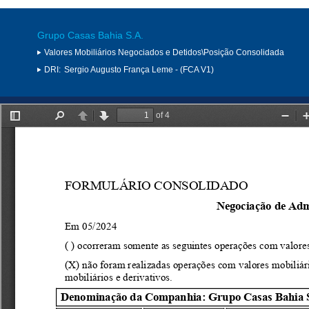
Grupo Casas Bahia S.A.
Valores Mobiliários Negociados e Detidos\Posição Consolidada
DRI:
Sergio Augusto França Leme - (FCA V1)