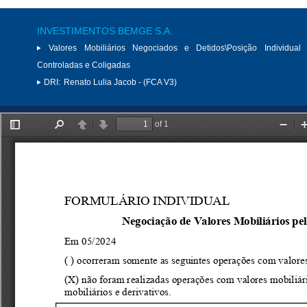
INVESTIMENTOS BEMGE S.A.
Valores Mobiliários Negociados e Detidos\Posição Individual 
Controladas e Coligadas
DRI:
Renato Lulia Jacob - (FCA V3)