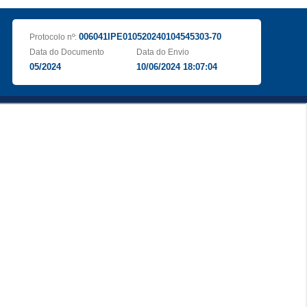
006041IPE010520240104545303-70
Protocolo nº:
Data do Documento
Data do Envio
05/2024
10/06/2024 18:07:04