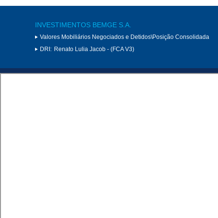
INVESTIMENTOS BEMGE S.A.
Valores Mobiliários Negociados e Detidos\Posição Consolidada
DRI:
Renato Lulia Jacob - (FCA V3)