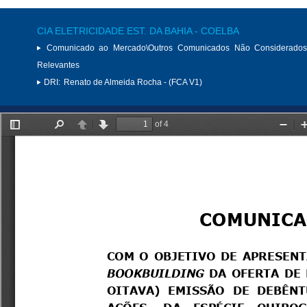
CIA ELETRICIDADE EST. DA BAHIA - COELBA
Comunicado ao Mercado\Outros Comunicados Não Considerados
Relevantes
DRI:
Renato de Almeida Rocha - (FCA V1)